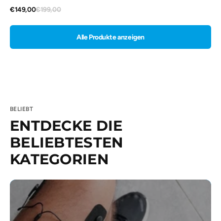
Verkaufspreis
Normaler
€149,00
€199,00
Preis
Alle Produkte anzeigen
BELIEBT
ENTDECKE DIE
BELIEBTESTEN
KATEGORIEN