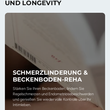
UND LONGEVITY
BIOHACKING AUF
HÖCHSTEM NIVEAU
Das MCS Multi Biohacking System ist eine
innovative Ganzkörper-Biohacking-Kammer, die
modernste Technologien in einer Anwendung
vereint. Durch die Kombination aus
Photobiomodulation (Lichttherapie), ionisiertem
Sauerstoff und wohltuender Tiefenwärme werden
natürliche Regenerationsprozesse aktiviert und
Körper sowie Geist nachhaltig gestärkt. Ob für
schnellere Recovery, mehr Energie im Alltag oder
als Teil eines ganzheitlichen Longevity-Konzepts –
das MCS bietet ein einzigartiges multisensorisches
Erlebnis für Performance, Wohlbefinden und
Gesundheit auf höchstem Niveau.