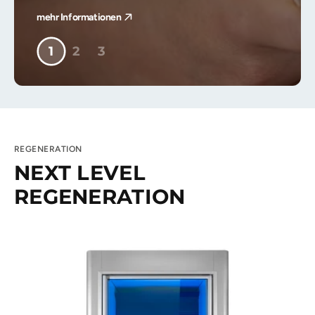
mehr Informationen
1
2
3
REGENERATION
NEXT LEVEL
REGENERATION
V1
Lux
|
Vaultz
Einraum-
Hochleistungskältekammer
|