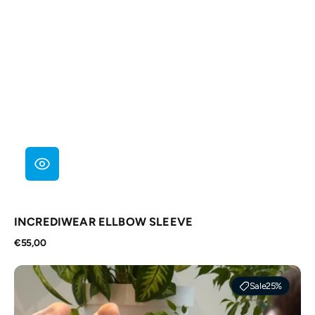
INCREDIWEAR ELLBOW SLEEVE
Normaler
€55,00
Preis
Bluetens
Classic
Sale
25%
2