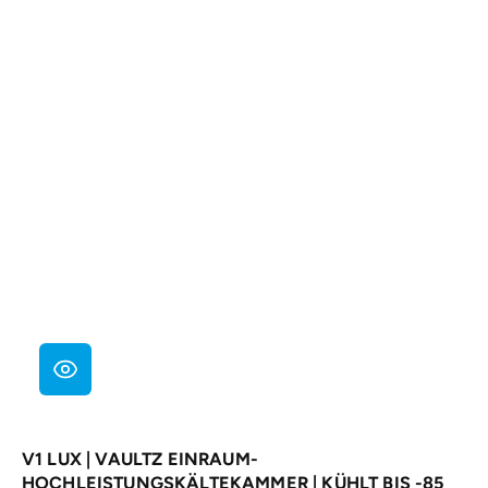
V1 LUX | VAULTZ EINRAUM-
HOCHLEISTUNGSKÄLTEKAMMER | KÜHLT BIS -85